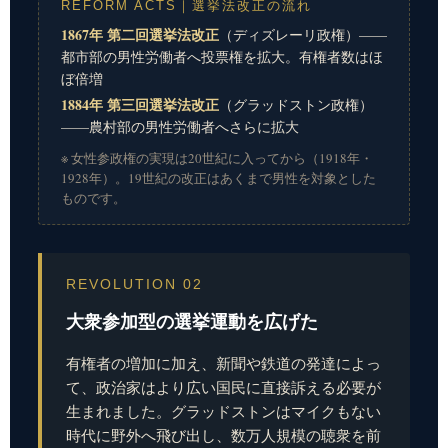
REFORM ACTS｜選挙法改正の流れ
1867年 第二回選挙法改正
（ディズレーリ政権）——
都市部の男性労働者へ投票権を拡大。有権者数はほ
ぼ倍増
1884年 第三回選挙法改正
（グラッドストン政権）
——農村部の男性労働者へさらに拡大
※ 女性参政権の実現は20世紀に入ってから（1918年・
1928年）。19世紀の改正はあくまで男性を対象とした
ものです。
REVOLUTION 02
大衆参加型の選挙運動を広げた
有権者の増加に加え、新聞や鉄道の発達によっ
て、政治家はより広い国民に直接訴える必要が
生まれました。グラッドストンはマイクもない
時代に野外へ飛び出し、数万人規模の聴衆を前