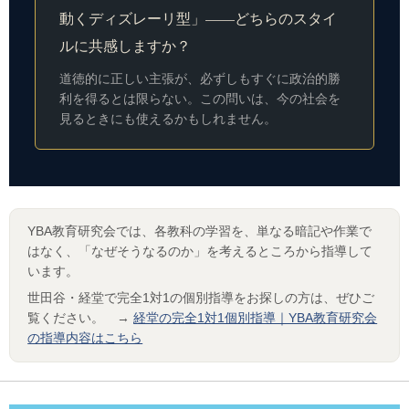
動くディズレーリ型」——どちらのスタイ
ルに共感しますか？
道徳的に正しい主張が、必ずしもすぐに政治的勝
利を得るとは限らない。この問いは、今の社会を
見るときにも使えるかもしれません。
YBA教育研究会では、各教科の学習を、単なる暗記や作業で
はなく、「なぜそうなるのか」を考えるところから指導して
います。
世田谷・経堂で完全1対1の個別指導をお探しの方は、ぜひご
覧ください。 →
経堂の完全1対1個別指導｜YBA教育研究会
の指導内容はこちら