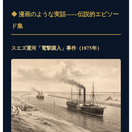
◆ 漫画のような実話——伝説的エピソー
ド集
スエズ運河「電撃購入」事件（1875年）