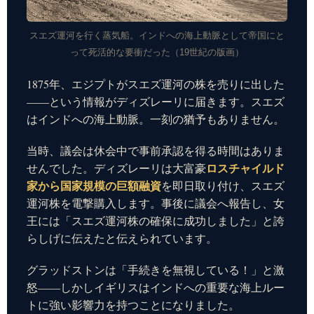
スエズ運河を行く蒸気船。インドへの海上動脈として帝国にと
って死活的な要衝だった（19世紀の版画）
1875年、エジプトがスエズ運河の株を売りに出した
——という情報がディズレーリに届きます。スエズ
はインドへの海上動脈。一刻の猶予もありません。
当時、議会は休会中で事前承認を得る時間はありま
ロスチャイルド
せんでした。ディズレーリは大富豪
家から国家規模の巨額融資
を即日取り付け、スエズ
運河株を電撃購入します。事後に議会へ報告し、女
王には「スエズ運河株の確保に成功しました」と誇
らしげに伝えたと伝えられています。
グラッドストンは「手続きを無視している！」と激
怒——しかしイギリスはインドへの重要な海上ルー
トに強い影響力を持つことになりました。