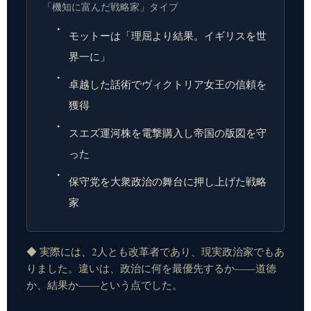
「機知に富んだ戦略家」タイプ
モットーは「理屈より結果。イギリスを世
界一に」
卓越した話術でヴィクトリア女王の信頼を
獲得
スエズ運河株を電撃購入し帝国の版図を守
った
保守党を大衆政治の舞台に押し上げた戦略
家
◆ 実際には、2人とも改革者であり、現実政治家でもあ
りました。違いは、政治に何を最優先するか——道徳
か、結果か——という点でした。