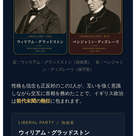
左：ウィリアム・グラッドストン（自由党） 右：ベンジャミ
ン・ディズレーリ（保守党）
性格も信念も正反対のこの2人が、互いを強く意識
しながら交互に首相を務めたことで、イギリス政治
前代未聞の熱狂
は
に包まれます。
LIBERAL PARTY ／ 自由党
ウィリアム・グラッドストン