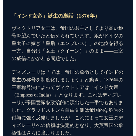
「インド女帝」誕生の裏話（1876年）
ヴィクトリア女王は、帝国の君主としてより高い称
号を望んでいたと伝えられています。娘がドイツの
皇太子に嫁ぎ「皇后（エンプレス）」の地位を得る
一方、自分は「女王（クイーン）」のまま——王室
の威信にかかわる問題でした。
ディズレーリは「では、帝国の象徴としてインドの
君主の称号を制度化しましょう」と動き、1876年の
王室称号法によってヴィクトリアは「インド女帝
（Empress of India）」となります。これはディズレ
ーリが帝国意識を政治的に演出した一手でもありま
した。グラッドストンら自由党側は帝国的な称号の
付与に強く反発しましたが、これによって女王のデ
ィズレーリへの信頼は決定的となり、大英帝国の象
徴性はさらに強まりました。