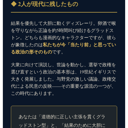
◆ 2人が現代に残したもの
結果を優先して大胆に動くディズレーリ。卵酒で喉
を守りながら正論を約5時間叫び続けるグラッドス
トン。どちらも漫画的なキャラクターですが、彼ら
私たちが今「当たり前」と思ってい
が象徴したのは
る政治の形そのもの
です。
大衆に向けて演説し、世論を動かし、選挙で政権を
選び直すという政治の基本形は、19世紀イギリスで
大きく発展しました。与野党の激しい議論、政権交
代による民意の反映——その重要な源流の一つが、
この時代にあります。
あなたは「道徳的に正しい主張を貫くグラ
ッドストン型」と、「結果のために大胆に