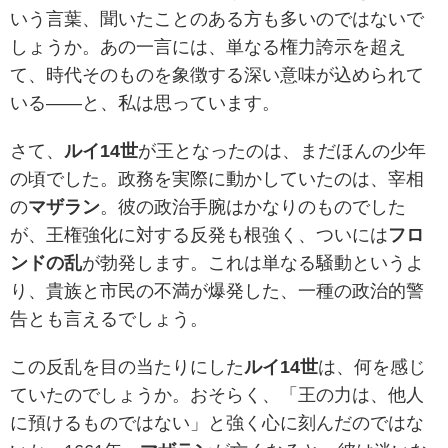
いう言葉、聞いたことのある方も多いのではないで
しょうか。あの一言には、単なる権力誇示を超え
て、時代そのものを象徴する深い意味が込められて
いる——と、私は思っています。
さて、
ルイ14世
が王となったのは、まだほんの少年
の頃でした。政務を実際に動かしていたのは、宰相
の
マザラン
。彼の政治手腕はかなりのものでした
が、王権強化に対する反発も根強く、ついには
フロ
ンドの乱
が勃発します。これは単なる騒動というよ
り、貴族と市民の不満が爆発した、一種の政治的警
告とも言えるでしょう。
この反乱を目の当たりにした
ルイ14世
は、何を感じ
ていたのでしょうか。おそらく、「王の力は、他人
に預けるものではない」と強く心に刻んだのではな