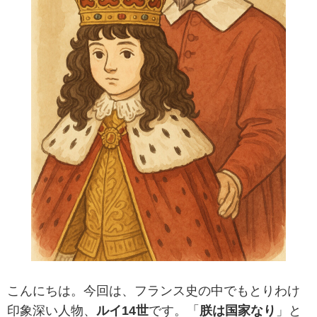
こんにちは。今回は、フランス史の中でもとりわけ
印象深い人物、
ルイ14世
です。「
朕は国家なり
」と