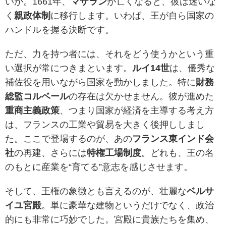
いか。1661年、
マザラン
が亡くなると、彼は迷いな
く
親政体制
に移行します。いわば、王が自ら国家の
ハンドルを握る決断です。
ただ、力を持つ者には、それをどう使うかという重
い選択が常につきまといます。
ルイ14世
は、優秀な
補佐役を用いながら国家を動かしました。特に
財務
総監コルベール
の存在は欠かせません。彼が進めた
重商主義政策
、つまり国家が経済を主導する考え方
は、フランスの工業や貿易を大きく後押ししまし
た。ここで登場するのが、あの
フランス東インド会
社
の再建、さらには
特権工場制度
。どれも、王の名
のもとに産業を“育てる”意志を感じさせます。
そして、王権の象徴とも言えるのが、壮麗な
ベルサ
イユ宮殿
。単に豪華な建物というだけでなく、政治
的にも非常に巧妙でした。宮殿に貴族たちを集め、