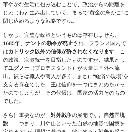
華やかな生活に包み込むことで、政治からの距離を
じわじわと生み出していく。まるで“黄金の鳥かご”に
閉じ込めるような戦略ですね。
しかし、完璧な政策というものは存在しません。
1685年、
ナントの勅令が廃止
され、フランス国内で
は
カトリック以外の信仰が許されなくなります
。こ
の政策、宗教統一を目指したものですが、結果とし
て
ユグノー
（プロテスタント）が大量に国外へ流
出。彼らは職人や商人が多く、まさに“経済の現場”を
支える存在でした。王は信仰を一つにまとめたかっ
たのでしょうが、その代償は、国家の活力そのもの
でした。
さらに重要なのが、
対外戦争
の展開です。
自然国境
説
——つまり、川や山といった自然の地形で国境を
定めるという理想に基づき、彼は次々と戦争を起こ