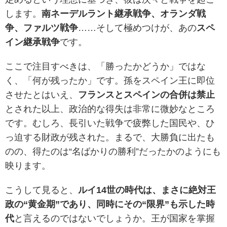
します。
南ネーデルラント継承戦争、オランダ戦
争、ファルツ戦争
……そして極めつけが、あの
スペ
イン継承戦争
です。
ここで注目すべきは、「勝ったかどうか」ではな
く、「何が残ったか」です。孫をスペイン王に即位
させたとはいえ、
フランスとスペインの合併は禁止
とされた以上、政治的な得失は非常に微妙なところ
です。むしろ、長引いた戦争で疲弊した国民や、ひ
っ迫する財政が残された。まるで、大勝負に出たも
のの、得たのは“名ばかりの勝利”だったかのようにも
映ります。
こうして見ると、
ルイ14世の時代は、まさに絶対王
政の“黄金期”であり、同時にその“限界”も示した時
代
と言えるのではないでしょうか。王が国家を掌握