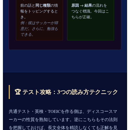
同じ種類
原因 → 結果
前の話と
の情
の流れを
報をトッピングすると
つなぐ標識。今回はこ
き。
ちらが正確。
例：彼はサッカーが得
意だ。さらに、勉強も
できる。
🏆 テスト攻略：3つの読み方テクニック
共通テスト・英検・TOEICを作る側は、ディスコースマ
ーカーの性質を熟知しています。逆にこちらもその法則
を把握しておけば、長文全体を精読しなくても正解を見