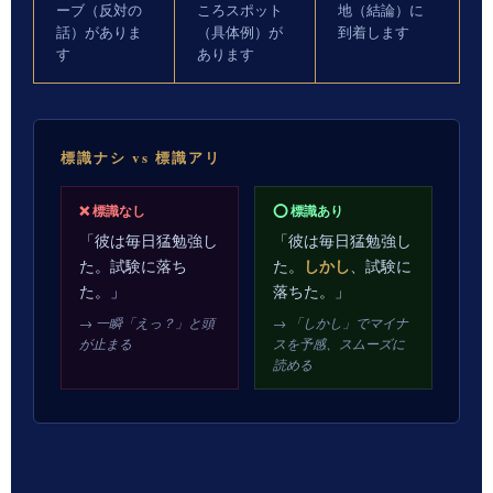
ーブ（反対の
ころスポット
地（結論）に
話）がありま
（具体例）が
到着します
す
あります
標識ナシ vs 標識アリ
❌ 標識なし
⭕ 標識あり
「彼は毎日猛勉強し
「彼は毎日猛勉強し
しかし
た。試験に落ち
た。
、試験に
た。」
落ちた。」
→ 一瞬「えっ？」と頭
→ 「しかし」でマイナ
が止まる
スを予感、スムーズに
読める