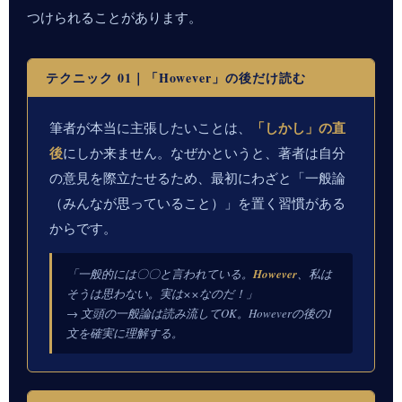
つけられることがあります。
テクニック 01｜「However」の後だけ読む
「しかし」の直
筆者が本当に主張したいことは、
後
にしか来ません。なぜかというと、著者は自分
の意見を際立たせるため、最初にわざと「一般論
（みんなが思っていること）」を置く習慣がある
からです。
「一般的には〇〇と言われている。
However
、私は
そうは思わない。実は××なのだ！」
→ 文頭の一般論は読み流してOK。Howeverの後の1
文を確実に理解する。