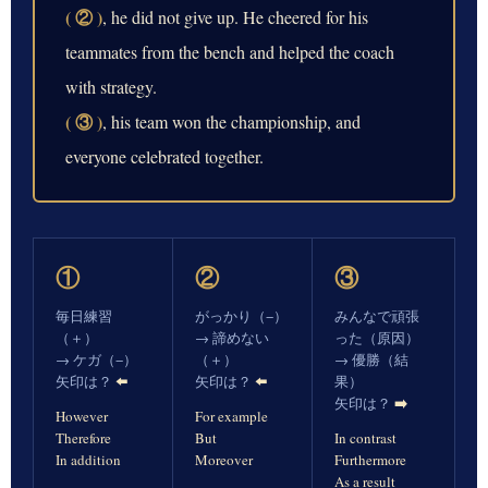
( ② )
, he did not give up. He cheered for his
teammates from the bench and helped the coach
with strategy.
( ③ )
, his team won the championship, and
everyone celebrated together.
①
②
③
毎日練習
がっかり（−）
みんなで頑張
（＋）
→ 諦めない
った（原因）
→ ケガ（−）
（＋）
→ 優勝（結
⬅️
⬅️
矢印は？
矢印は？
果）
➡️
矢印は？
However
For example
Therefore
But
In contrast
In addition
Moreover
Furthermore
As a result