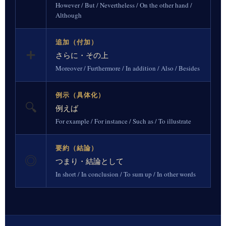
However / But / Nevertheless / On the other hand /
Although
追加（付加）
➕
さらに・その上
Moreover / Furthermore / In addition / Also / Besides
例示（具体化）
🔍
例えば
For example / For instance / Such as / To illustrate
要約（結論）
◎
つまり・結論として
In short / In conclusion / To sum up / In other words