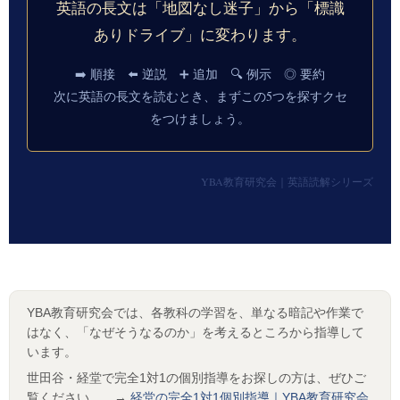
英語の長文は「地図なし迷子」から「標識
ありドライブ」に変わります。
➡️ 順接 ⬅️ 逆説 ➕ 追加 🔍 例示 ◎ 要約
次に英語の長文を読むとき、まずこの5つを探すクセ
をつけましょう。
YBA教育研究会｜英語読解シリーズ
YBA教育研究会では、各教科の学習を、単なる暗記や作業で
はなく、「なぜそうなるのか」を考えるところから指導して
います。
世田谷・経堂で完全1対1の個別指導をお探しの方は、ぜひご
覧ください。 →
経堂の完全1対1個別指導｜YBA教育研究会