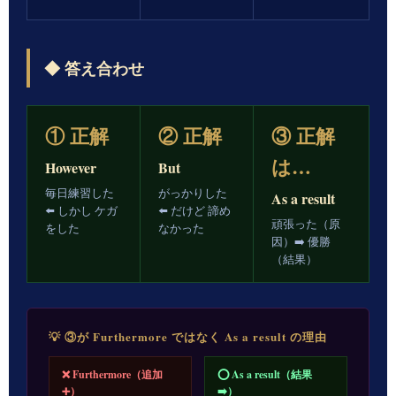
◆ 答え合わせ
① 正解
② 正解
③ 正解
は…
However
But
毎日練習した
がっかりした
As a result
⬅️ しかし ケガ
⬅️ だけど 諦め
頑張った（原
をした
なかった
因）➡️ 優勝
（結果）
💡 ③が Furthermore ではなく As a result の理由
❌ Furthermore（追加
⭕ As a result（結果
➕）
➡️）