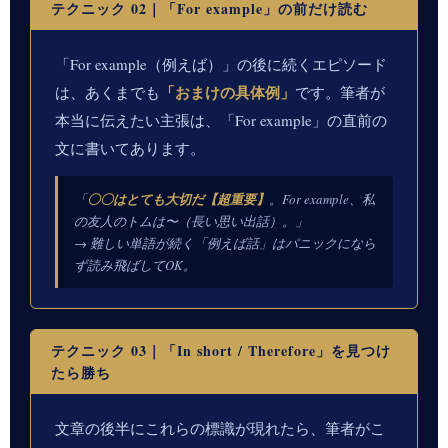
テクニック 02｜「For example」の前だけ読む
「For example（例えば）」の後に続くエピソード
「おまけの具体例」
は、あくまでも
です。筆者が
本当に伝えたい主張は、「For example」の直前の
文に書いてあります。
「
〇〇はとても大切だ【超重要】
。For example、私
の友人のトムは〜（長い思い出話）。」
→ 難しい単語が続く「例えば話」はパニックになら
ず読み飛ばしてOK。
テクニック 03｜「In short / Therefore」を見つけ
たら勝ち
文章の後半にこれらの標識が現れたら、筆者がこ