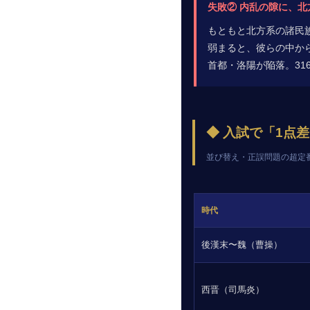
失敗② 内乱の隙に、北
もともと北方系の諸民
弱まると、彼らの中か
首都・洛陽が陥落。31
◆ 入試で「1点
並び替え・正誤問題の超定
時代
後漢末〜魏（曹操）
西晋（司馬炎）