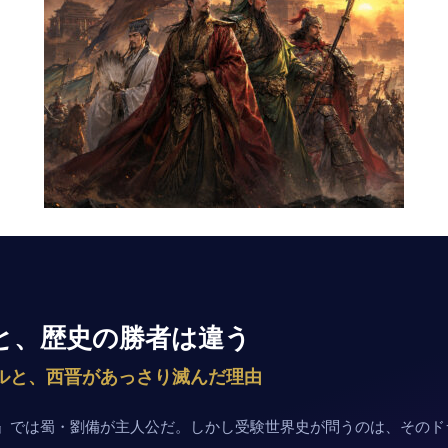
と、歴史の勝者は違う
ルと、西晋があっさり滅んだ理由
』では蜀・劉備が主人公だ。しかし受験世界史が問うのは、そのド