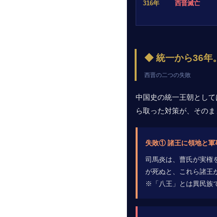
316年
西晋滅亡
◆ 統一から36
西晋の二つの失敗
中国史の統一王朝として
ら取った対策が、そのま
失敗① 諸王に領地と軍
司馬炎は、曹氏が実権
が死ぬと、これら諸王
※「八王」とは異民族