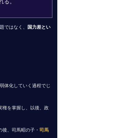
れる。
題ではなく、
国力差とい
弱体化していく過程でじ
実権を掌握し、以後、政
の後、司馬昭の子・
司馬