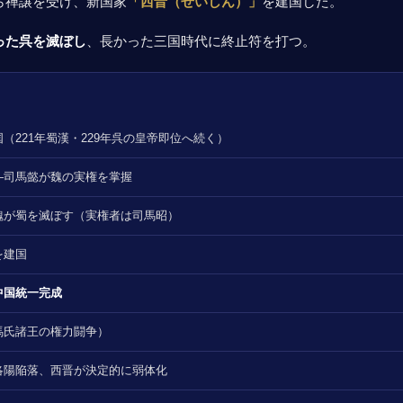
から禅譲を受け、新国家
「西晋（せいしん）」
を建国した。
残った呉を滅ぼし
、長かった三国時代に終止符を打つ。
（221年蜀漢・229年呉の皇帝即位へ続く）
—司馬懿が魏の実権を掌握
魏が蜀を滅ぼす（実権者は司馬昭）
を建国
中国統一完成
馬氏諸王の権力闘争）
洛陽陥落、西晋が決定的に弱体化