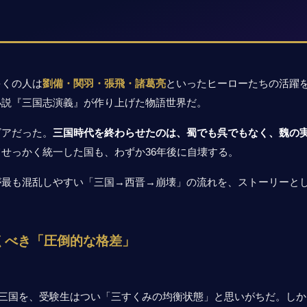
多くの人は
劉備・関羽・張飛・諸葛亮
といったヒーローたちの活躍
小説『三国志演義』が作り上げた物語世界だ。
ビアだった。
三国時代を終わらせたのは、蜀でも呉でもなく、魏の
てせっかく統一した国も、わずか36年後に自壊する。
が最も混乱しやすい「三国→西晋→崩壊」の流れを、ストーリーと
くべき「圧倒的な格差」
三国を、受験生はつい「三すくみの均衡状態」と思いがちだ。しか