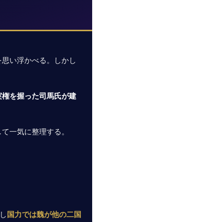
を思い浮かべる。しかし
実権を握った司馬氏が建
して一気に整理する。
し
国力では魏が他の二国