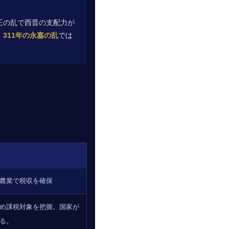
王の乱で西晋の支配力が
、
311年の永嘉の乱
では
農業で税収を確保
め課税対象を把握。国家が
る。