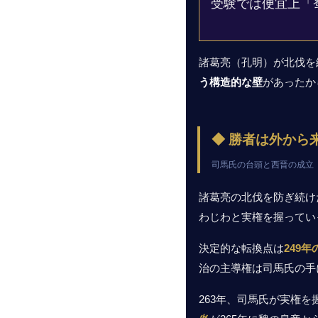
受験では便宜上「
諸葛亮（孔明）が北伐を
う構造的な壁
があったか
◆ 勝者は外から
司馬氏の台頭と西晋の成立
諸葛亮の北伐を防ぎ続け
わじわと実権を握ってい
決定的な転換点は
249
治の主導権は司馬氏の手
263年、司馬氏が実権を