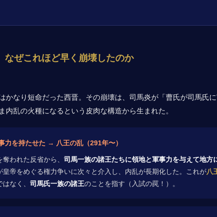
年。なぜこれほど早く崩壊したのか
はかなり短命だった西晋。その崩壊は、司馬炎が「曹氏が司馬氏に
ま内乱の火種になるという皮肉な構造から生まれた。
事力を持たせた → 八王の乱（291年〜）
を奪われた反省から、
司馬一族の諸王たちに領地と軍事力を与えて地方
が皇帝をめぐる権力争いに次々と介入し、内乱が長期化した。これが
八
ではなく、
司馬氏一族の諸王
のことを指す（入試の罠！）。