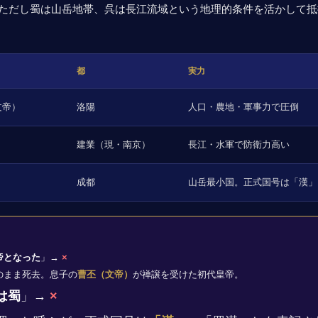
ただし蜀は山岳地帯、呉は長江流域という地理的条件を活かして抵
都
実力
文帝）
洛陽
人口・農地・軍事力で圧倒
建業（現・南京）
長江・水軍で防衛力高い
成都
山岳最小国。正式国号は「漢」
帝となった
」→
×
のまま死去。息子の
曹丕（文帝）
が禅譲を受けた初代皇帝。
は蜀
」→
×