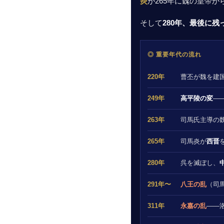
炎
が265年に魏の皇帝
そして
280年、最後に
◎ 重要年代の流れ
220年
曹丕が魏を建国
249年
高平陵の変
—
263年
司馬氏主導の
265年
司馬炎が
西晋
280年
呉を滅ぼし、
291年〜
八王の乱
（司
311年
永嘉の乱
——