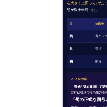
を大きく上回っていた。
態が数十年続いた。
国
建国者
魏
曹丕（
呉
孫権
蜀
劉備
⚠ 入試の罠
「
曹操が魏を建国して皇
曹操は後漢の最高権力者
「
蜀の正式な国号