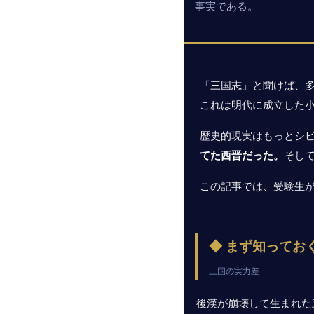
事実である。
「三国志」と聞けば、
これは明代に成立した
歴史的現実はもっとシ
てた西晋だった。
そし
この記事では、受験生
◆ まず知ってお
三国の実力差
後漢が崩壊して生まれた