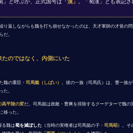
蜀」と呼ぶが、正式国号は
「漢」
。「蜀漢」とも表記さ
繰り返しながらも魏を打ち崩せなかったのは、天才軍師の才覚の問
らだ。
来たのではなく、内側にいた
た魏の重臣・
司馬懿（しばい）
。彼の一族（司馬氏）は、曹一族が
った。
年の高平陵の変
だ。司馬懿は政敵・曹爽を排除するクーデターで魏の
に移った。
握る魏は
蜀を滅ぼした
（当時の実権者は司馬懿の子・
司馬昭
）。そ