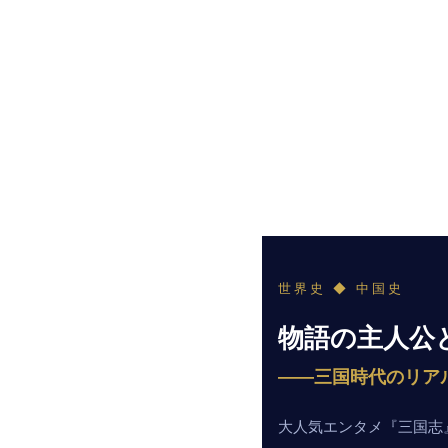
世界史 ◆ 中国史
物語の主人公
——三国時代のリア
大人気エンタメ『三国志