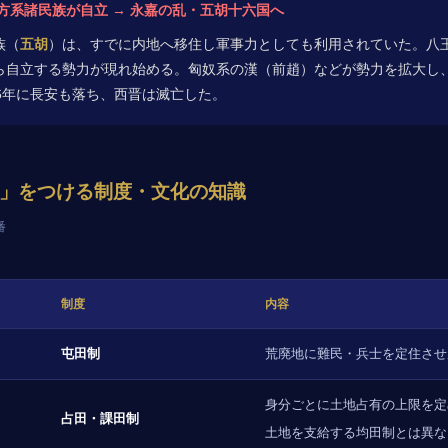
方系諸民族が自立 → 永嘉の乱・五胡十六国へ
族（
五胡
）は、すでに内地へ移住し軍事力としても利用されていた。八
ら自立する勢力が現れ始める。匈奴系の漢（前趙）などが勢力を拡大し
6年に長安も落ち、西晋は滅亡した。
差」をつける制度・文化の知識
番
制度
内容
屯田制
荒廃地に難民・兵士を定住させ
身分ごとに土地占有の上限を定
占田・課田制
土地を支給する均田制とは異な