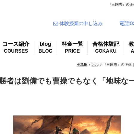
『三国志』の正
電話03
体験授業の申し込み
コース紹介
blog
料金一覧
合格体験記
教
HOME
blog
『三国志』の正体
勝者は劉備でも曹操でもなく「地味な