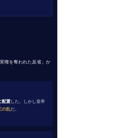
実権を奪われた反省」か
に配置
した。しかし皇帝
王の乱
だ。