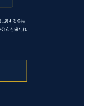
 に属する各結
率分布も保たれ