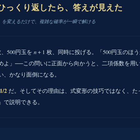
ひっくり返したら、答えが見えた
」を変えるだけで、複雑な確率が一瞬で解ける
、500円玉を
n
＋1 枚、同時に投げる。「500円玉のほ
めよ」──この問いに正面から向かうと、二項係数を用
い、かなり面倒になる。
1/2
だ。そしてその理由は、式変形の技巧ではなく、た
」で説明できる。