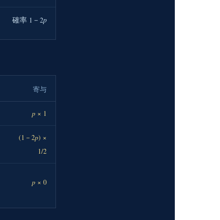
p
確率 1－2
寄与
p
× 1
(1－2
p
) ×
1/2
p
× 0