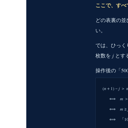
ここで、すべ
どの表裏の並びも
い。
では、ひっく
枚数を
j
とす
操作後の「50
(
n
＋1)－
j
＞
⟺
m
⟺
m
≥
⟺ 「10