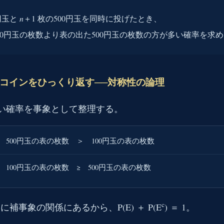
円玉と
n
＋1 枚の500円玉を同時に投げたとき、
00円玉の枚数より表の出た500円玉の枚数の方が多い確率を求
コインをひっくり返す──対称性の論理
い確率を事象として整理する。
500円玉の表の枚数 ＞ 100円玉の表の枚数
100円玉の表の枚数 ≥ 500円玉の表の枚数
c
に補事象の関係にあるから、P(E) ＋ P(E
) ＝ 1。