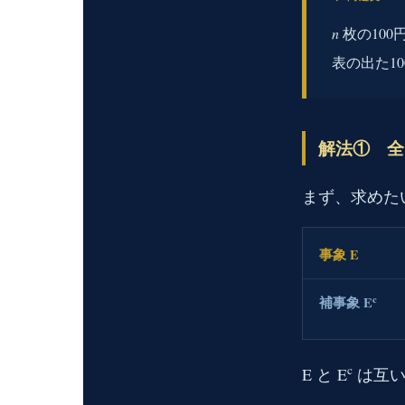
n
枚の100
表の出た1
解法① 全
まず、求めた
事象 E
c
補事象 E
c
E と E
は互い