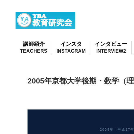
講師紹介
インスタ
インタビュー
2005年京都大学後期・数学
2005年（平成1