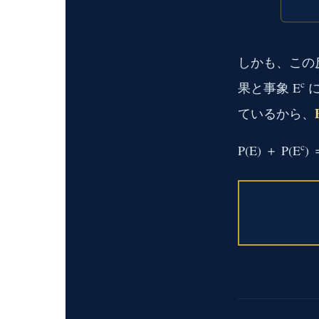
しかも、この
c
果と事象 E
に
ているから、
c
P(E) ＋ P(E
)