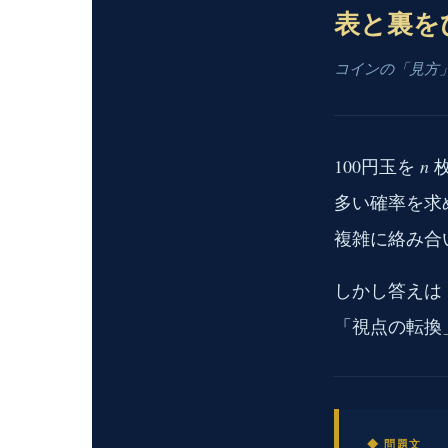
表と裏を
コインの「見方
100円玉を
n
枚
多い確率を求
複雑に絡み合
しかし答えは
「視点の転換
◆ 問題文