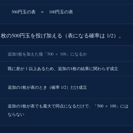
500円玉の表 ＝ 100円玉の表
枚の500円玉を投げ加える（表になる確率は 1/2）。
追加1枚を加えた後「500 ＞ 100」になるか
既に差が 1 以上あるため、追加の1枚の結果に関わらず成立
追加の1枚が表のとき（確率 1/2）だけ成立
追加の1枚が表でも最大で同点になるだけで、「500 ＞ 100」には
ならない