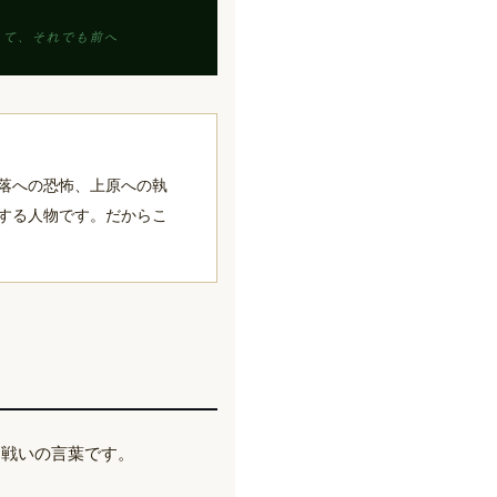
えて、それでも前へ
落への恐怖、上原への執
する人物です。だからこ
な戦いの言葉です。