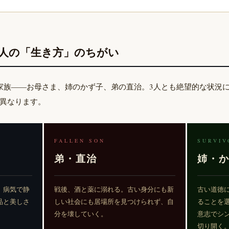
3人の「生き方」のちがい
家族——お母さま、姉のかず子、弟の直治。3人とも絶望的な状況
異なります。
FALLEN SON
SURVIV
弟・直治
姉・
、病気で静
戦後、酒と薬に溺れる。古い身分にも新
古い道徳
品と美しさ
しい社会にも居場所を見つけられず、自
ることを
分を壊していく。
意志でシ
切り開く