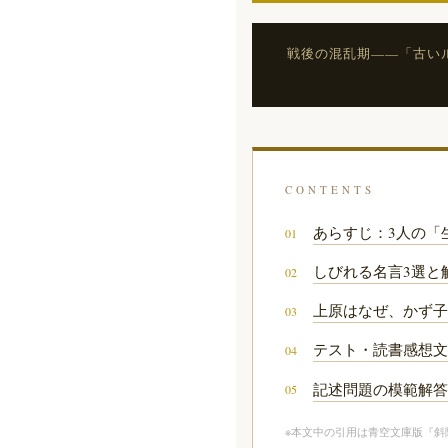
戦後の混乱期——「古い
CONTENTS
あらすじ：3人の「
01
しびれる名言3選と
02
上原はなぜ、かず子
03
テスト・読書感想文
04
記述問題の模範解答
05
※本文中の引用は青空文庫版『