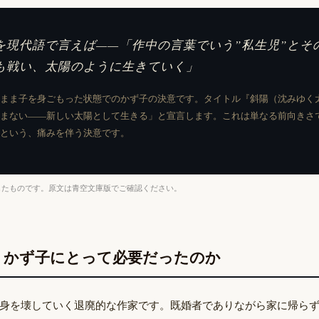
を現代語で言えば——「作中の言葉でいう”私生児”とそ
も戦い、太陽のように生きていく」
まま子を身ごもった状態でのかず子の決意です。タイトル『斜陽（沈みゆく
まない——新しい太陽として生きる」と宣言します。これは単なる前向きさ
という、痛みを伴う決意です。
したものです。原文は青空文庫版でご確認ください。
、かず子にとって必要だったのか
身を壊していく退廃的な作家です。既婚者でありながら家に帰ら