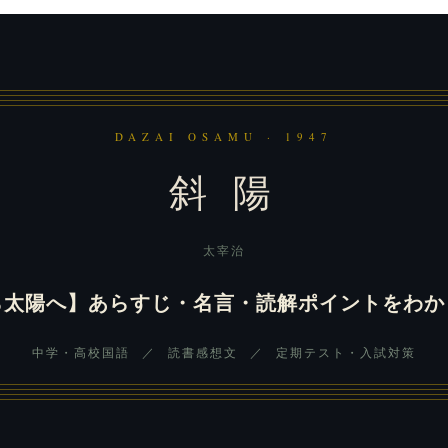
DAZAI OSAMU · 1947
斜 陽
太宰治
ら太陽へ】あらすじ・名言・読解ポイントをわか
中学・高校国語 ／ 読書感想文 ／ 定期テスト・入試対策