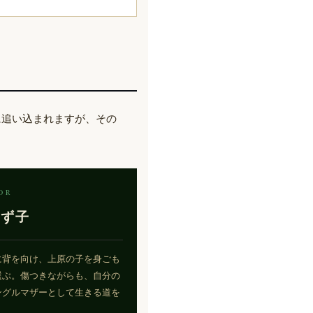
に追い込まれますが、その
OR
かず子
に背を向け、上原の子を身ごも
選ぶ。傷つきながらも、自分の
ングルマザーとして生きる道を
。