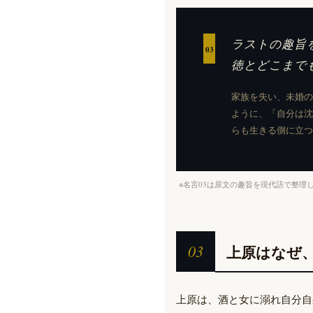
ラストの趣旨
03
徳とどこまで
家族を失い、未婚の
ように、「自分は沈
らも生きる側に立つ
※名言03は原文の趣旨を現代語で整理
03
上原はなぜ
上原は、酒と女に溺れ自分自