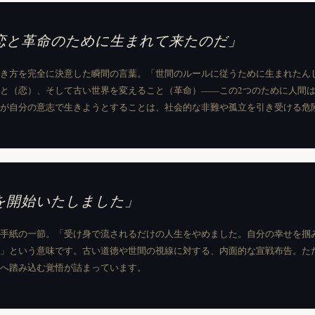
恋と革命のために生まれて来たのだ」
き方を完全に決意した瞬間の言葉。「世間のルールに従うために生まれたん
と（恋）、そして古い世界を変えること（革命）——この2つのために人間
が自分の意志で生きようとすることは、社会的な非難や孤立を引き受ける危
を開始いたしました」
手紙の一節。「受け身で流されるだけの人生をやめました。自分の幸せを掴
」という意味です。古い道徳や世間の視線に対する、内面的な宣戦布告。た
へ踏み込む覚悟が詰まっています。