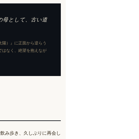
の母として、古い道
太陽）』に正面から逆らう
ではなく、絶望を抱えなが
ず飲み歩き、久しぶりに再会し