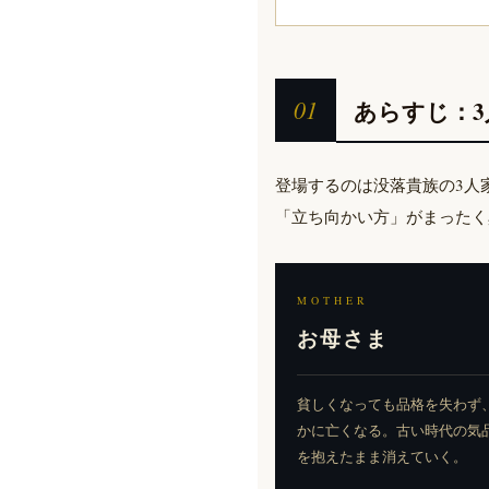
01
あらすじ：
登場するのは没落貴族の3人
「立ち向かい方」がまったく
MOTHER
お母さま
貧しくなっても品格を失わず
かに亡くなる。古い時代の気
を抱えたまま消えていく。