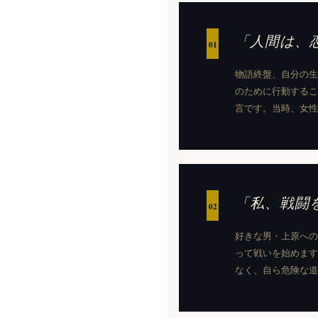
「人間は、
01
物語終盤、自分の生
のために行動するこ
言です。当時、女性
「私、戦闘
02
好きな男・上原への
って戦いを始めます
なく、自ら危険な道